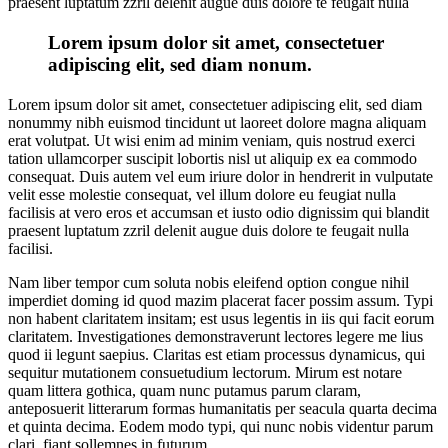
praesent luptatum zzril delenit augue duis dolore te feugait nulla
Lorem ipsum dolor sit amet, consectetuer
adipiscing elit, sed diam nonum.
Lorem ipsum dolor sit amet, consectetuer adipiscing elit, sed diam
nonummy nibh euismod tincidunt ut laoreet dolore magna aliquam
erat volutpat. Ut wisi enim ad minim veniam, quis nostrud exerci
tation ullamcorper suscipit lobortis nisl ut aliquip ex ea commodo
consequat. Duis autem vel eum iriure dolor in hendrerit in vulputate
velit esse molestie consequat, vel illum dolore eu feugiat nulla
facilisis at vero eros et accumsan et iusto odio dignissim qui blandit
praesent luptatum zzril delenit augue duis dolore te feugait nulla
facilisi.
Nam liber tempor cum soluta nobis eleifend option congue nihil
imperdiet doming id quod mazim placerat facer possim assum. Typi
non habent claritatem insitam; est usus legentis in iis qui facit eorum
claritatem. Investigationes demonstraverunt lectores legere me lius
quod ii legunt saepius. Claritas est etiam processus dynamicus, qui
sequitur mutationem consuetudium lectorum. Mirum est notare
quam littera gothica, quam nunc putamus parum claram,
anteposuerit litterarum formas humanitatis per seacula quarta decima
et quinta decima. Eodem modo typi, qui nunc nobis videntur parum
clari, fiant sollemnes in futurum.