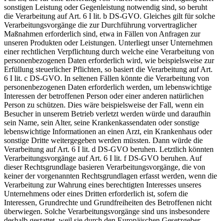
sonstigen Leistung oder Gegenleistung notwendig sind, so beruht
die Verarbeitung auf Art. 6 I lit. b DS-GVO. Gleiches gilt für solche
Verarbeitungsvorgänge die zur Durchführung vorvertraglicher
Maßnahmen erforderlich sind, etwa in Fällen von Anfragen zur
unseren Produkten oder Leistungen. Unterliegt unser Unternehmen
einer rechtlichen Verpflichtung durch welche eine Verarbeitung von
personenbezogenen Daten erforderlich wird, wie beispielsweise zur
Erfüllung steuerlicher Pflichten, so basiert die Verarbeitung auf Art.
6 I lit. c DS-GVO. In seltenen Fällen könnte die Verarbeitung von
personenbezogenen Daten erforderlich werden, um lebenswichtige
Interessen der betroffenen Person oder einer anderen natürlichen
Person zu schützen. Dies wäre beispielsweise der Fall, wenn ein
Besucher in unserem Betrieb verletzt werden würde und daraufhin
sein Name, sein Alter, seine Krankenkassendaten oder sonstige
lebenswichtige Informationen an einen Arzt, ein Krankenhaus oder
sonstige Dritte weitergegeben werden müssten. Dann würde die
Verarbeitung auf Art. 6 I lit. d DS-GVO beruhen. Letztlich könnten
Verarbeitungsvorgänge auf Art. 6 I lit. f DS-GVO beruhen. Auf
dieser Rechtsgrundlage basieren Verarbeitungsvorgänge, die von
keiner der vorgenannten Rechtsgrundlagen erfasst werden, wenn die
Verarbeitung zur Wahrung eines berechtigten Interesses unseres
Unternehmens oder eines Dritten erforderlich ist, sofern die
Interessen, Grundrechte und Grundfreiheiten des Betroffenen nicht
überwiegen. Solche Verarbeitungsvorgänge sind uns insbesondere
deshalb gestattet, weil sie durch den Europäischen Gesetzgeber